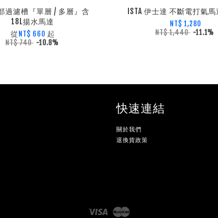
上部過濾槽『單層 / 多層』含
ISTA 伊士達 不斷電打氣馬達
18L揚水馬達
NT$ 1,280
NT$ 1,440
-11.1%
從
起
NT$ 660
NT$ 740
-10.8%
快速連結
關於我們
退換貨政策
Visa
Master