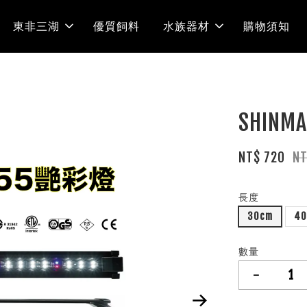
東非三湖
優質飼料
水族器材
購物須知
SHINM
NT$ 720
N
長度
30cm
4
數量
-