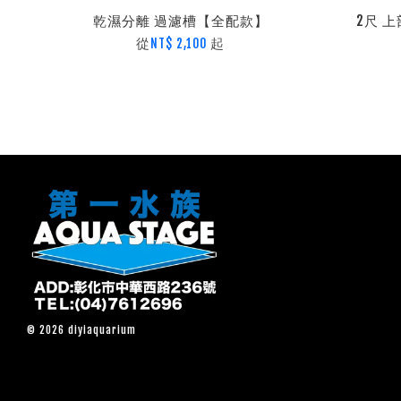
乾濕分離 過濾槽【全配款】
2尺 
從
起
NT$ 2,100
© 2026 diyiaquarium