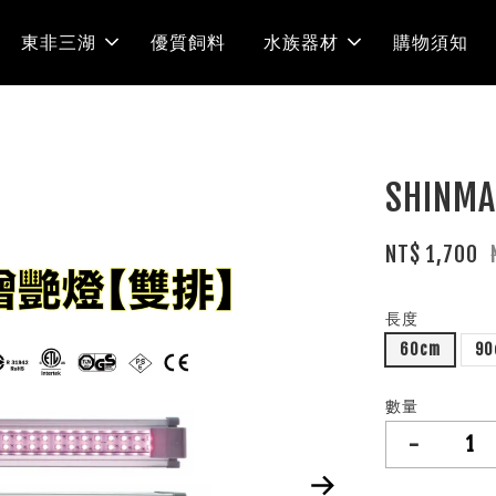
東非三湖
優質飼料
水族器材
購物須知
SHIN
NT$ 1,700
長度
60cm
90
數量
-