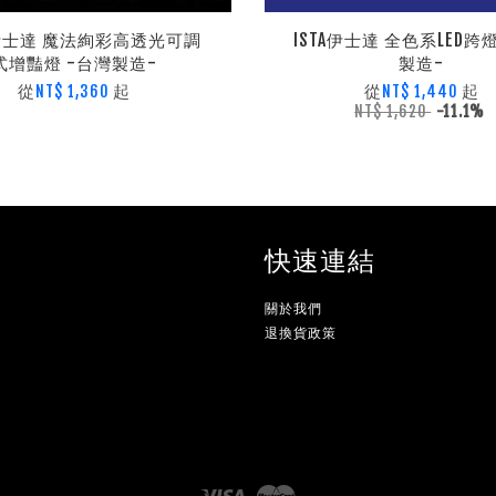
A 伊士達 魔法絢彩高透光可調
ISTA伊士達 全色系LED跨
式增豔燈 -台灣製造-
製造-
從
起
從
起
NT$ 1,360
NT$ 1,440
NT$ 1,620
-11.1%
快速連結
關於我們
退換貨政策
Visa
Master