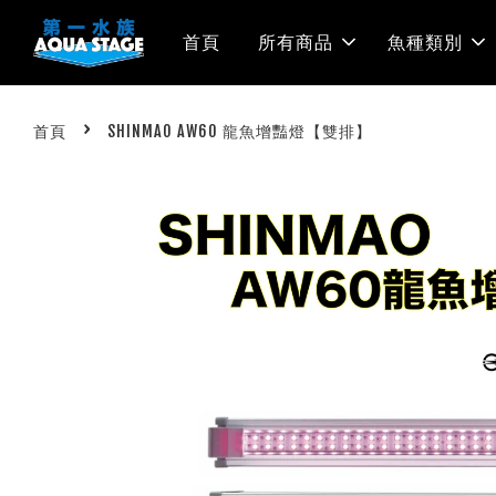
首頁
所有商品
魚種類別
›
首頁
SHINMAO AW60 龍魚增豔燈【雙排】