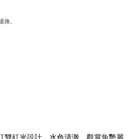
退換。
深紅雙紅光設計，水色清澈，觀賞魚艷麗。