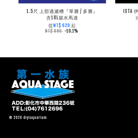
1.5尺 上部過濾槽『單層 / 多層』
IST
含18L揚水馬達
從
起
NT$ 620
NT$ 690
-10.1%
© 2026 diyiaquarium