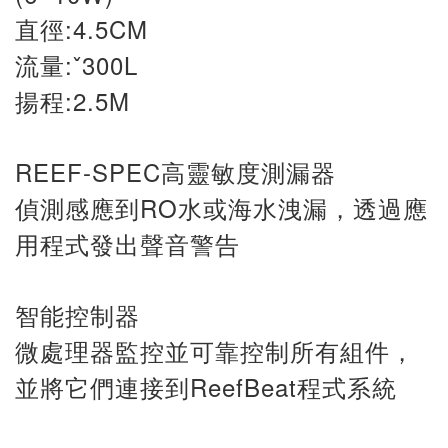
直徑:4.5CM
流量:ˇ300L
揚程:2.5M
REEF-SPEC高靈敏度測漏器
偵測感應到RO水或海水洩漏，透過應
用程式發出聲音警告
智能控制器
，
微處理器監控並可靠控制所有組件
ReefBeat
並將它們連接到
程式系統