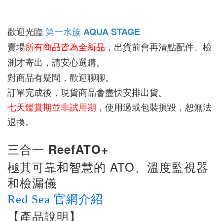
歡迎光臨 
第一水族 
A
QUA STAGE
賣場
所有商品皆為全新品
，出貨前會再清點配件、檢
測才寄出，請安心選購。
對商品有疑問，歡迎聊聊。
訂單完成後，現貨商品會盡快安排出貨。
七天鑑賞期並非試用期
，使用過或包裝損毀，恕無法
退換。
三合一
ReefATO+
ATO
極其可靠和智慧的
、溫度監視器
和檢漏儀
Red Sea 官網介紹
【產品說明】