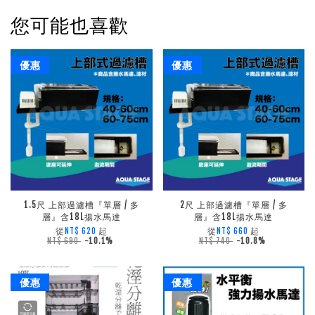
您可能也喜歡
優惠
優惠
1.5尺 上部過濾槽『單層 / 多
2尺 上部過濾槽『單層 / 多
層』含18L揚水馬達
層』含18L揚水馬達
從
起
從
起
NT$ 620
NT$ 660
NT$ 690
-10.1%
NT$ 740
-10.8%
優惠
優惠