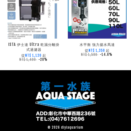
ISTA 伊士達 Ultra 乾濕分離掛
水平衡 強力揚水馬達
式過濾器
從
起
NT$ 1,350
NT$ 1,580
-14.6%
從
起
NT$ 1,120
NT$ 1,400
-20%
© 2026 diyiaquarium