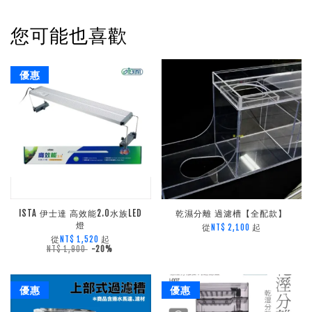
您可能也喜歡
優惠
ISTA 伊士達 高效能2.0水族LED
乾濕分離 過濾槽【全配款】
燈
從
起
NT$ 2,100
從
起
NT$ 1,520
NT$ 1,900
-20%
優惠
優惠