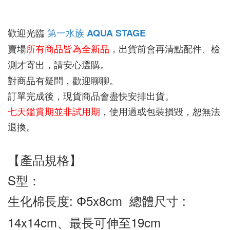
歡迎光臨 
第一水族
AQUA STAGE
賣場
所有商品皆為全新品
，出貨前會再清點配件、檢
測才寄出，請安心選購。
對商品有疑問，歡迎聊聊。
訂單完成後，現貨商品會盡快安排出貨。
七天鑑賞期並非試用期
，使用過或包裝損毀，恕無法
退換。
【產品規格】
S型：
生化棉長度: 
5x8cm  總體尺寸 : 
Φ
14x14cm、最長可伸至19cm