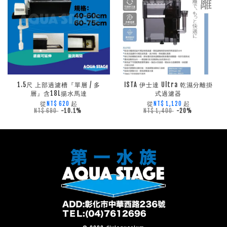
1.5尺 上部過濾槽『單層 / 多
ISTA 伊士達 Ultra 乾濕分離掛
層』含18L揚水馬達
式過濾器
從
起
從
起
NT$ 620
NT$ 1,120
NT$ 690
-10.1%
NT$ 1,400
-20%