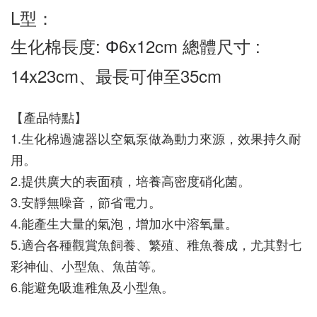
L型：
生化棉長度: 
6x12cm 總體尺寸 : 
Φ
14x23cm、最長可伸至35cm
【產品特點】
1.生化棉過濾器以空氣泵做為動力來源，效果持久耐
用。
2.提供廣大的表面積，培養高密度硝化菌。
3.安靜無噪音，節省電力。
4.能產生大量的氣泡，增加水中溶氧量。
5.適合各種觀賞魚飼養、繁殖、稚魚養成，尤其對七
彩神仙、小型魚、魚苗等。
6.能避免吸進稚魚及小型魚。  