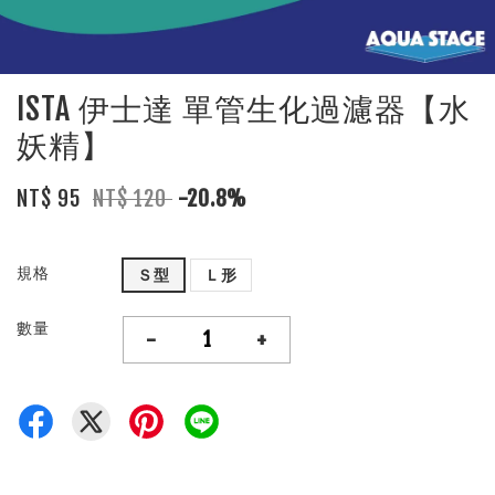
ISTA 伊士達 單管生化過濾器【水
妖精】
NT$ 95
NT$ 120
-20.8%
規格
Ｓ型
Ｌ形
數量
-
+