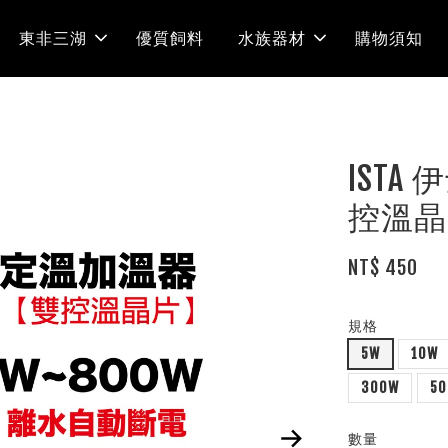
東非三湖
優質飼料
水族器材
購物須知
IST
控溫晶
NT$ 450
規格
5W
10W
300W
5
數量