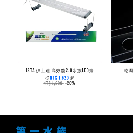
ISTA 伊士達 高效能2.0水族LED燈
乾濕
從
起
NT$ 1,520
NT$ 1,900
-20%