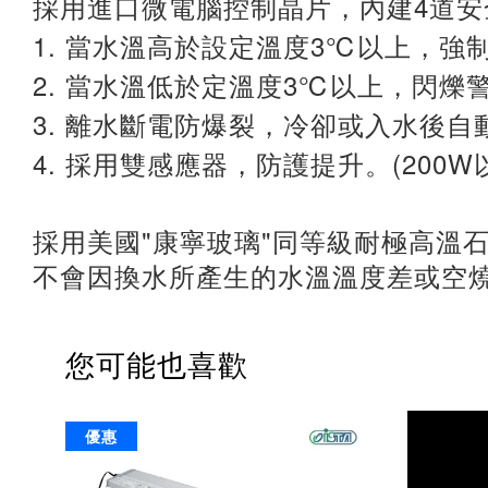
4
採用進口微電腦控制晶片，內建
道安
1.
3℃
當水溫高於設定溫度
以上，強
2.
3℃
當水溫低於定溫度
以上，閃爍
3.
離水斷電防爆裂，冷卻或入水後自
4.
(200W
採用雙感應器，防護提升。
"
"
採用美國
康寧玻璃
同等級耐極高溫
不會因換水所產生的水溫溫度差或空
您可能也喜歡
優惠