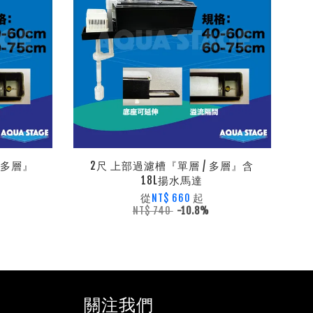
 多層』
2尺 上部過濾槽『單層 / 多層』含
18L揚水馬達
從
起
NT$ 660
NT$ 740
-10.8%
關注我們