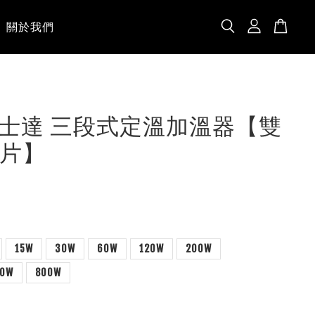
關於我們
A 伊士達 三段式定溫加溫器【雙
片】
15W
30W
60W
120W
200W
00W
800W