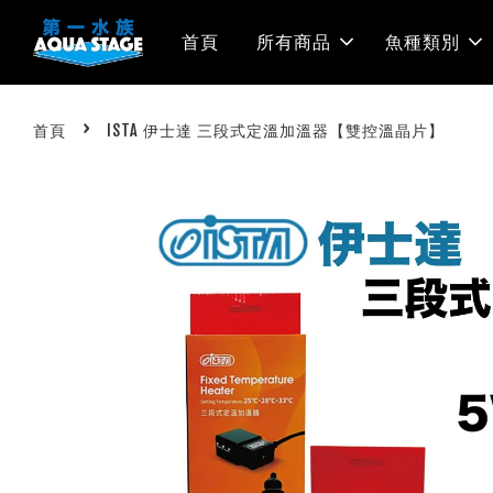
首頁
所有商品
魚種類別
›
首頁
ISTA 伊士達 三段式定溫加溫器【雙控溫晶片】