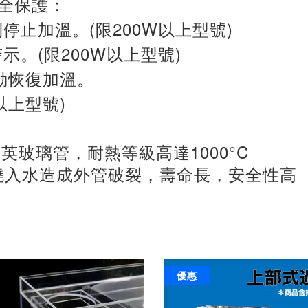
全保護：
(
200W
)
制停止加溫。
限
以上型號
(
200W
)
警示。
限
以上型號
動恢復加溫。
)
以上型號
1000°C
石英玻璃管，耐熱等級高達
燒入水造成外管破裂，壽命長，安全性高
優惠