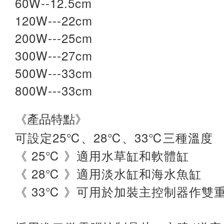
60W--12.5cm
120W---22cm
200W---25cm
300W---27cm
500W---33cm
800W---33cm
《產品特點》
25℃
28℃
33℃
可設定
、
、
三種溫度
25℃
《
》適用水草缸和軟體缸
28℃
《
》適用淡水缸和海水魚缸
33℃
《
》可用於加裝主控制器作雙