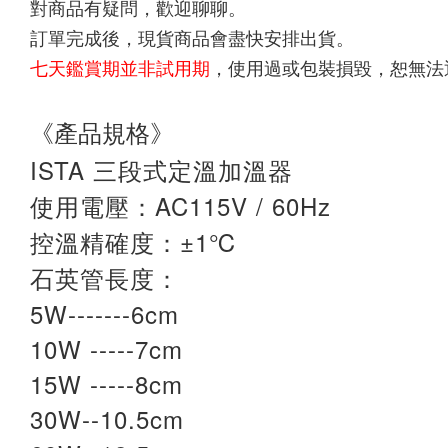
對商品有疑問，歡迎聊聊。
訂單完成後，現貨商品會盡快安排出貨。
七天鑑賞期並非試用期
，使用過或包裝損毀，恕無法
《產品規格》
ISTA 三段式定溫加溫器
使用電壓：AC115V / 60Hz
控溫精確度：±1℃
石英管長度：
5W-------6cm
10W -----7cm
15W -----8cm
30W--10.5cm