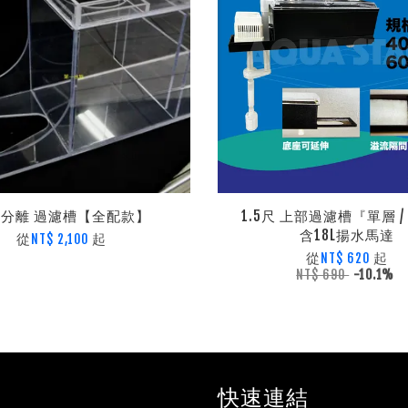
分離 過濾槽【全配款】
1.5尺 上部過濾槽『單層 /
含18L揚水馬達
從
起
NT$ 2,100
從
起
NT$ 620
NT$ 690
-10.1%
快速連結