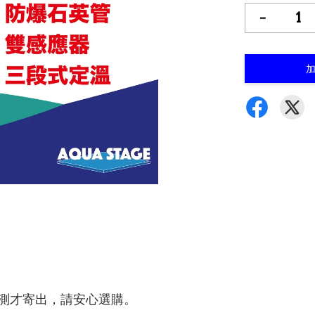
-
測才寄出，請安心選購。