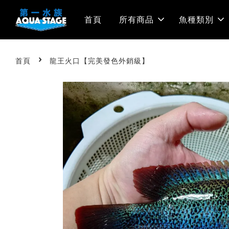
首頁
所有商品
魚種類別
›
首頁
龍王火口【完美發色外銷級】