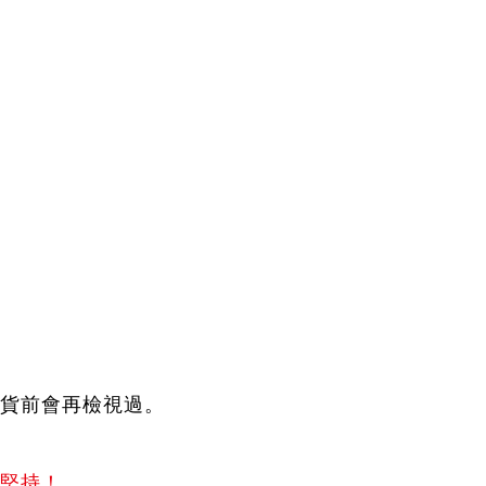
貨前會再檢視過。
堅持！