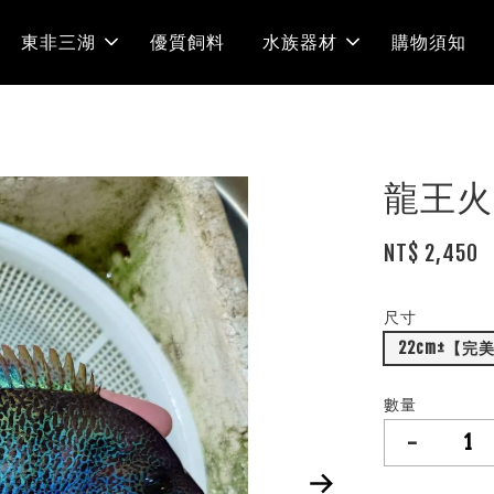
東非三湖
優質飼料
水族器材
購物須知
龍王火
NT$ 2,450
尺寸
22cm±【完
數量
-