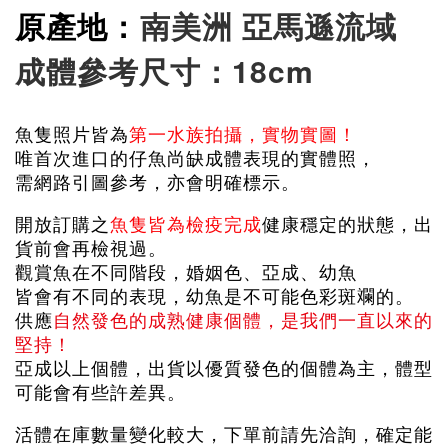
原產地：
南美洲 亞馬遜流域
成體參考尺寸：18cm
魚隻照片皆為
第一水族拍攝，實物實圖！
唯首次進口的仔魚尚缺成體表現的實體照，
需網路引圖參考，亦會明確標示。
開放訂購之
魚隻皆為檢疫完成
健康穩定的狀態，出
貨前會再檢視過。
觀賞魚在不同階段，婚姻色、亞成、幼魚
皆會有不同的表現，幼魚是不可能色彩斑斕的。
供應
自然發色的成熟健康個體，是我們一直以來的
堅持！
亞成以上個體，出貨以優質發色的個體為主，體型
可能會有些許差異。
活體在庫數量變化較大，下單前請先洽詢，確定能