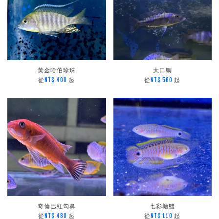
黃金哈伯珍珠
大口鯛
從
起
從
起
NT$ 400
NT$ 560
奇倫巴紅勾鼻
七彩塘鱧
從
起
從
起
NT$ 480
NT$ 110