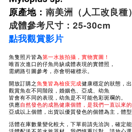
原產地：
南美洲（人工改良種
成體參考尺寸：25-30cm
點我觀賞影片
魚隻照片皆為
第一水族拍攝，實物實圖！
唯首次進口的仔魚尚缺成體表現的實體照，
需網路引圖參考，亦會明確標示。
開放訂購之
魚隻皆為檢疫完成
健康穩定的狀態，出
觀賞魚在不同階段，婚姻色、亞成、幼魚
皆會有不同的表現，幼魚是不可能色彩斑斕的。
供應
自然發色的成熟健康個體，是我們一直以來的
亞成以上個體，出貨以優質發色的個體為主，體型
活體在庫數量變化較大，下單前請先洽詢，確定能
活體配送不若水族器材，我們慎重以對，請放心選