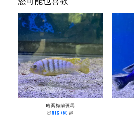
您可能也喜歡
哈喬梅蘭斑馬
從
起
NT$ 750