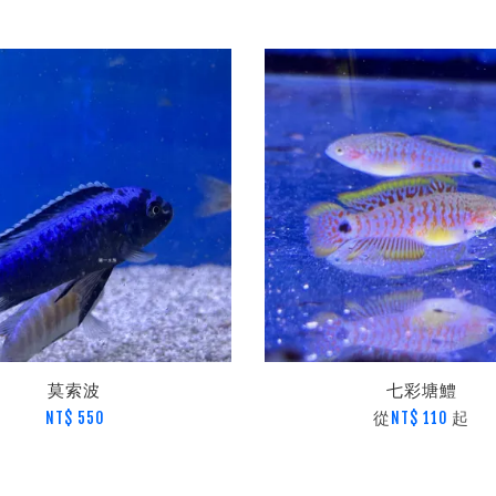
莫索波
七彩塘鱧
從
起
NT$ 550
NT$ 110