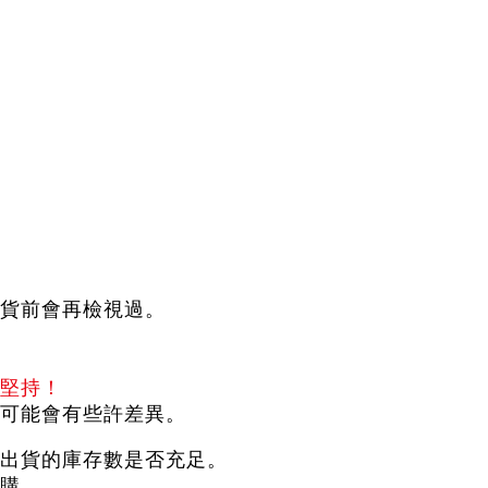
）
貨前會再檢視過。
堅持！
可能會有些許差異。
出貨的庫存數是否充足。
購。