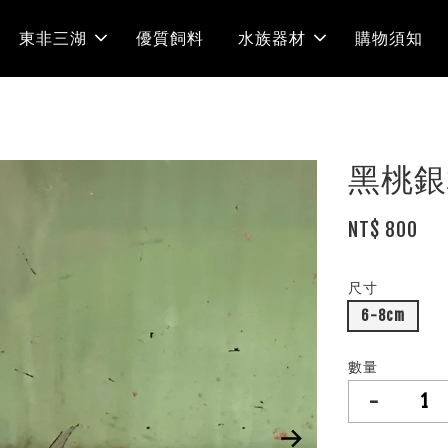
東非三湖
優質飼料
水族器材
購物須知
黑桃銀
NT$ 800
尺寸
6-8cm
數量
-