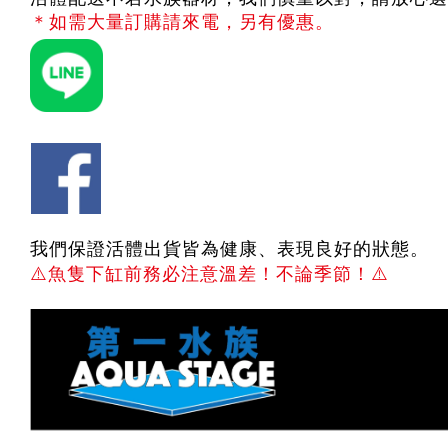
＊如需大量訂購請來電，另有優惠。
我們保證活體出貨皆為健康、表現良好的狀態。
⚠️
魚隻下缸前務必注意溫差！不論季節！
⚠️