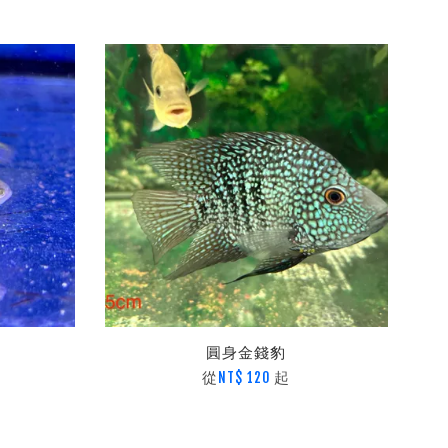
圓身金錢豹
從
起
NT$ 120