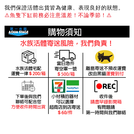
我們保證活體出貨皆為健康、表現良好的狀態。
⚠️
魚隻下缸前務必注意溫差！不論季節！
⚠️