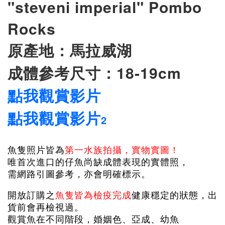
"steveni imperial" Pombo
Rocks
原產地：馬拉威湖
成體參考尺寸：18-19cm
點我觀賞影片
點我觀賞影片
2
魚隻照片皆為
第一水族拍攝，實物實圖！
唯首次進口的仔魚尚缺成體表現的實體照，
需網路引圖參考，亦會明確標示。
開放訂購之
魚隻皆為檢疫完成
健康穩定的狀態，出
貨前會再檢視過。
觀賞魚在不同階段，婚姻色、亞成、幼魚