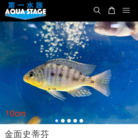
金面史蒂芬