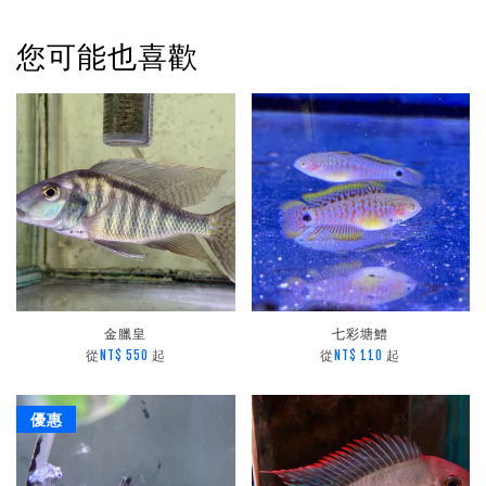
您可能也喜歡
金臘皇
七彩塘鱧
從
起
從
起
NT$ 550
NT$ 110
優惠