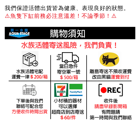
我們保證活體出貨皆為健康、表現良好的狀態。
⚠️
魚隻下缸前務必注意溫差！不論季節！
⚠️