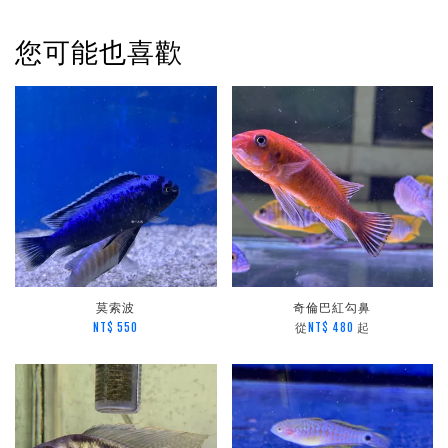
您可能也喜歡
莫索波
奇倫巴紅勾鼻
從
起
NT$ 550
NT$ 480