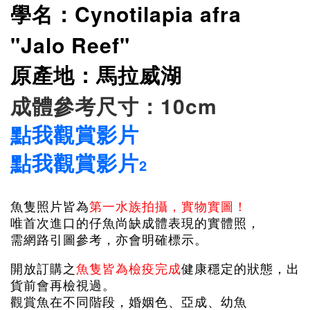
學名：
Cynotilapia afra
"Jalo Reef"
原產地：馬拉威湖
成體參考尺寸：10cm
點我觀賞影片
點我觀賞影片
2
魚隻照片皆為
第一水族拍攝，實物實圖！
唯首次進口的仔魚尚缺成體表現的實體照，
需網路引圖參考，亦會明確標示。
開放訂購之
魚隻皆為檢疫完成
健康穩定的狀態，出
貨前會再檢視過。
觀賞魚在不同階段，婚姻色、亞成、幼魚