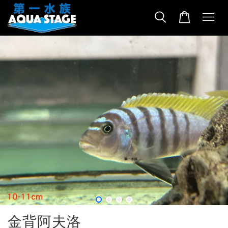
金背阿夫洛