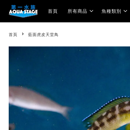
首頁
所有商品
魚種類別
›
首頁
藍面虎皮天堂鳥