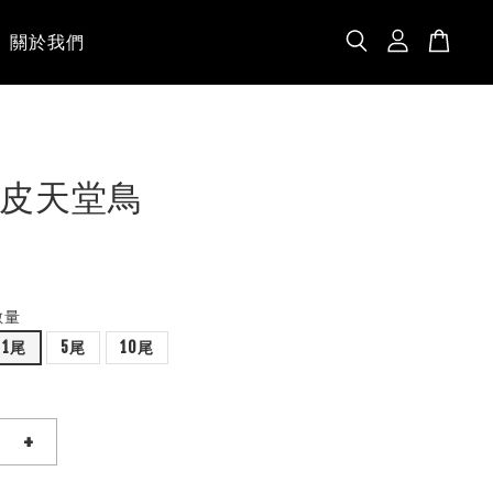
關於我們
皮天堂鳥
數量
1尾
5尾
10尾
+