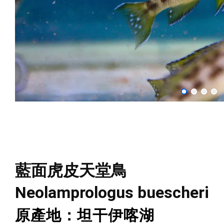
藍面虎皮天堂鳥
Neolamprologus buescheri
原產地：坦干伊喀湖