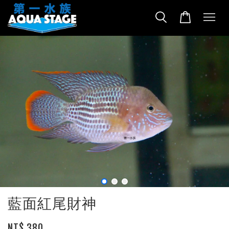
藍面紅尾財神
NT$ 380