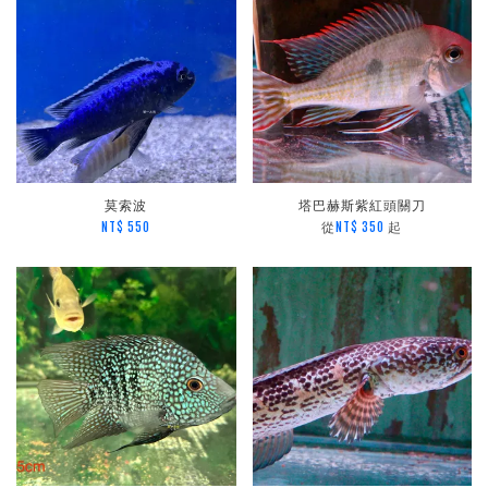
莫索波
塔巴赫斯紫紅頭關刀
從
起
NT$ 550
NT$ 350