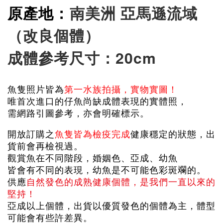
原產地：
南美洲 亞馬遜流域
（改良個體）
成體參考尺寸：20cm
魚隻照片皆為
第一水族拍攝，實物實圖！
唯首次進口的仔魚尚缺成體表現的實體照，
需網路引圖參考，亦會明確標示。
開放訂購之
魚隻皆為檢疫完成
健康穩定的狀態，出
貨前會再檢視過。
觀賞魚在不同階段，婚姻色、亞成、幼魚
皆會有不同的表現，幼魚是不可能色彩斑斕的。
供應
自然發色的成熟健康個體，是我們一直以來的
堅持！
亞成以上個體，出貨以優質發色的個體為主，體型
可能會有些許差異。