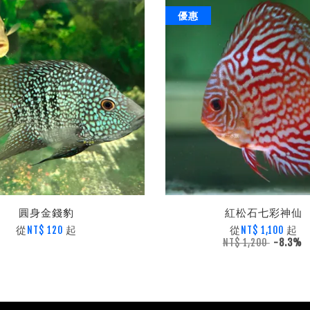
優惠
圓身金錢豹
紅松石七彩神仙
從
起
從
起
NT$ 120
NT$ 1,100
NT$ 1,200
-8.3%