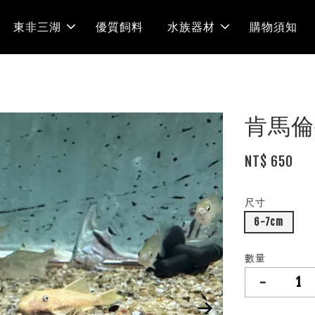
東非三湖
優質飼料
水族器材
購物須知
肯馬倫
NT$ 650
尺寸
6-7cm
數量
-