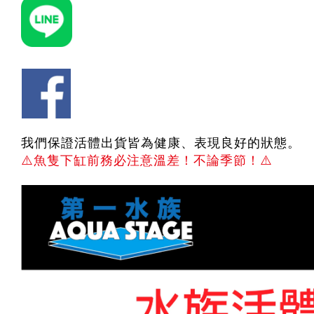
我們保證活體出貨皆為健康、表現良好的狀態。
⚠️
魚隻下缸前務必注意溫差！不論季節！
⚠️