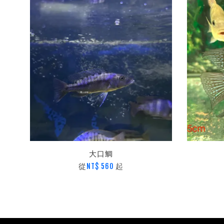
大口鯛
從
起
NT$ 560