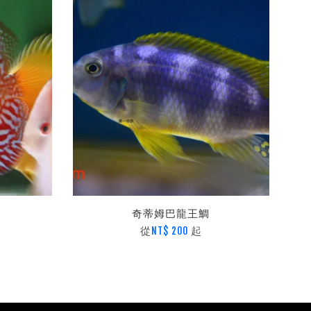
奇蒂姆巴龍王鯛
從
起
NT$ 200