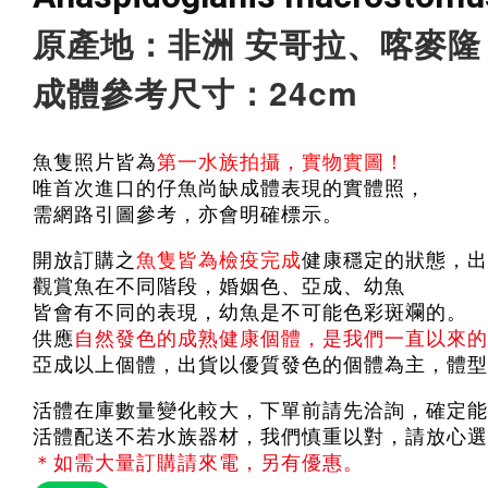
原產地：非洲 安哥拉、喀麥隆
成體參考尺寸：24cm
魚隻照片皆為
第一水族拍攝，實物實圖！
唯首次進口的仔魚尚缺成體表現的實體照，
需網路引圖參考，亦會明確標示。
開放訂購之
魚隻皆為檢疫完成
健康穩定的狀態，出
觀賞魚在不同階段，婚姻色、亞成、幼魚
皆會有不同的表現，幼魚是不可能色彩斑斕的。
供應
自然發色的成熟健康個體，是我們一直以來的
亞成以上個體，出貨以優質發色的個體為主，體型
活體在庫數量變化較大，下單前請先洽詢，確定能
活體配送不若水族器材，我們慎重以對，請放心選
＊如需大量訂購請來電，另有優惠。