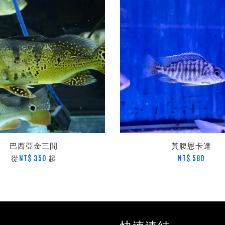
巴西亞金三間
黃腹恩卡達
從
起
NT$ 350
NT$ 580