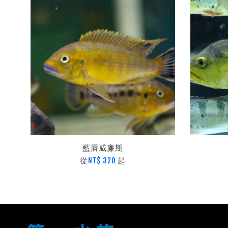
藍唇威廉斯
從
起
NT$ 320