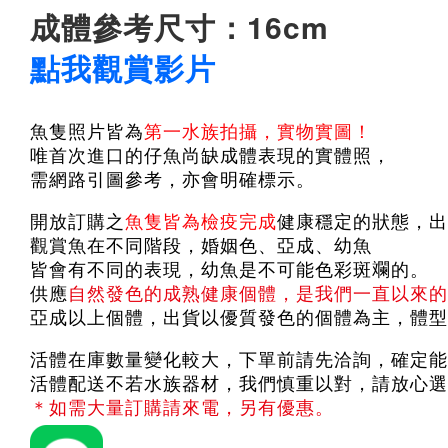
成體參考尺寸：16cm
點我觀賞影片
魚隻照片皆為
第一水族拍攝，實物實圖！
唯首次進口的仔魚尚缺成體表現的實體照，
需網路引圖參考，亦會明確標示。
開放訂購之
魚隻皆為檢疫完成
健康穩定的狀態，出
觀賞魚在不同階段，婚姻色、亞成、幼魚
皆會有不同的表現，幼魚是不可能色彩斑斕的。
供應
自然發色的成熟健康個體，是我們一直以來的
亞成以上個體，出貨以優質發色的個體為主，體型
活體在庫數量變化較大，下單前請先洽詢，確定能
活體配送不若水族器材，我們慎重以對，請放心選
＊如需大量訂購請來電，另有優惠。