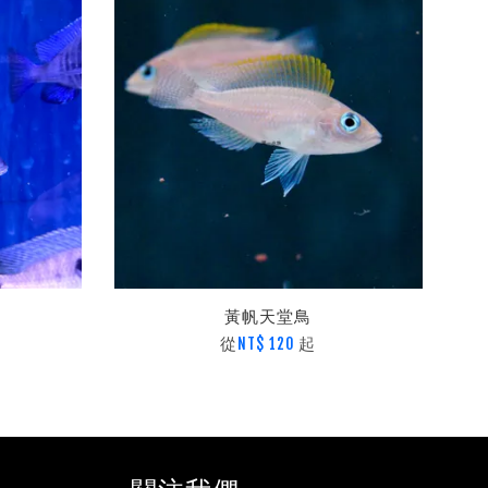
黃帆天堂鳥
從
起
NT$ 120