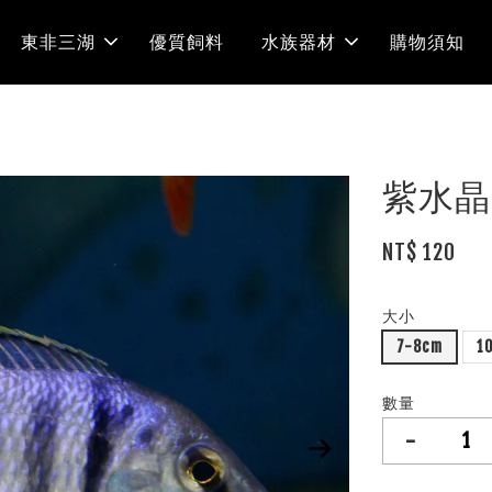
東非三湖
優質飼料
水族器材
購物須知
紫水晶
NT$ 120
大小
7-8cm
1
數量
-