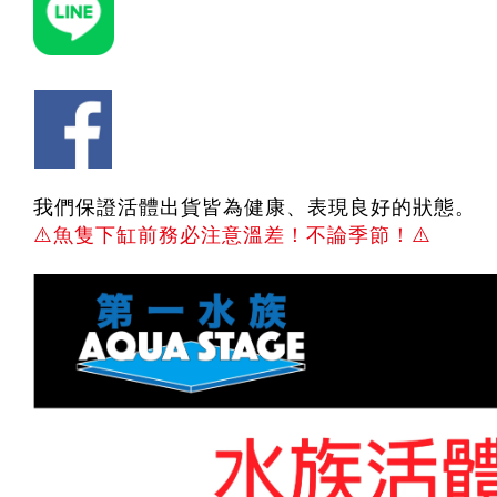
我們保證活體出貨皆為健康、表現良好的狀態。
⚠️
魚隻下缸前務必注意溫差！不論季節！
⚠️