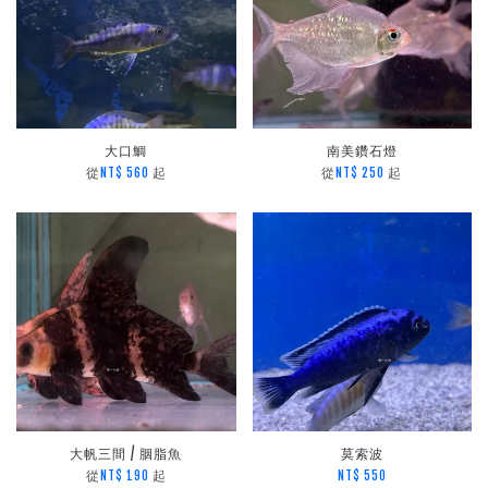
大口鯛
南美鑽石燈
從
起
從
起
NT$ 560
NT$ 250
大帆三間 / 胭脂魚
莫索波
從
起
NT$ 190
NT$ 550