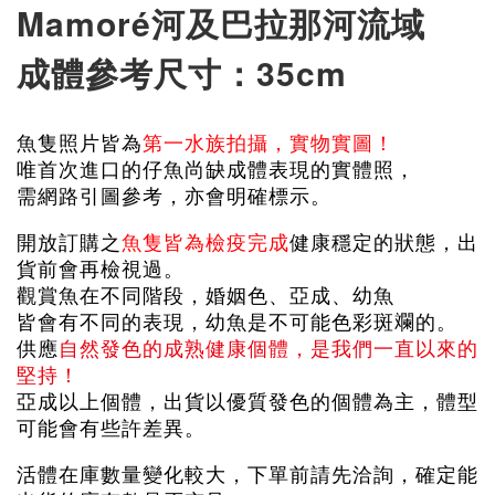
Mamoré河及巴拉那河流域
成體參考尺寸：35cm
魚隻照片皆為
第一水族拍攝，實物實圖！
唯首次進口的仔魚尚缺成體表現的實體照，
需網路引圖參考，亦會明確標示。
開放訂購之
魚隻皆為檢疫完成
健康穩定的狀態，出
貨前會再檢視過。
觀賞魚在不同階段，婚姻色、亞成、幼魚
皆會有不同的表現，幼魚是不可能色彩斑斕的。
供應
自然發色的成熟健康個體，是我們一直以來的
堅持！
亞成以上個體，出貨以優質發色的個體為主，體型
可能會有些許差異。
活體在庫數量變化較大，下單前請先洽詢，確定能