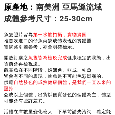
原產地：
南美洲 亞馬遜流域
成體參考尺寸：25-30cm
魚隻照片皆為
第一水族拍攝，實物實圖！
唯首次進口的仔魚尚缺成體表現的實體照，
需網路引圖參考，亦會明確標示。
開放訂購之
魚隻皆為檢疫完成
健康穩定的狀態，出
貨前會再檢視過。
觀賞魚在不同階段，婚姻色、亞成、幼魚
皆會有不同的表現，幼魚是不可能色彩斑斕的。
供應
自然發色的成熟健康個體，是我們一直以來的
堅持！
亞成以上個體，出貨以優質發色的個體為主，體型
可能會有些許差異。
活體在庫數量變化較大，下單前請先洽詢，確定能