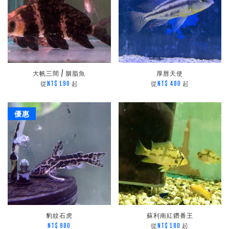
大帆三間 / 胭脂魚
厚唇天使
從
起
從
起
NT$ 190
NT$ 480
優惠
豹紋石虎
蘇利南紅鑽番王
從
起
NT$ 980
NT$ 180