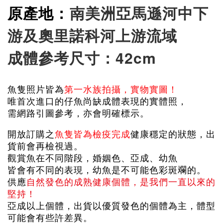
原產地：
南美洲亞馬遜河中下
游及奧里諾科河上游流域
成體參考尺寸：42cm
魚隻照片皆為
第一水族拍攝，實物實圖！
唯首次進口的仔魚尚缺成體表現的實體照，
需網路引圖參考，亦會明確標示。
開放訂購之
魚隻皆為檢疫完成
健康穩定的狀態，出
貨前會再檢視過。
觀賞魚在不同階段，婚姻色、亞成、幼魚
皆會有不同的表現，幼魚是不可能色彩斑斕的。
供應
自然發色的成熟健康個體，是我們一直以來的
堅持！
亞成以上個體，出貨以優質發色的個體為主，體型
可能會有些許差異。