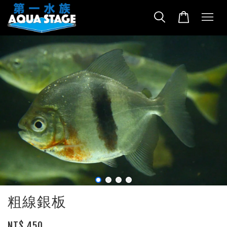
粗線銀板
NT$ 450