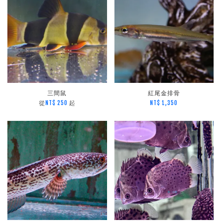
三間鼠
紅尾金排骨
從
起
NT$ 250
NT$ 1,350