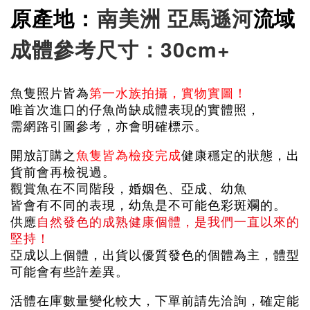
原產地：
南美洲 亞馬遜河
流域
成體參考尺寸：30cm+
魚隻照片皆為
第一水族拍攝，實物實圖！
唯首次進口的仔魚尚缺成體表現的實體照，
需網路引圖參考，亦會明確標示。
開放訂購之
魚隻皆為檢疫完成
健康穩定的狀態，出
貨前會再檢視過。
觀賞魚在不同階段，婚姻色、亞成、幼魚
皆會有不同的表現，幼魚是不可能色彩斑斕的。
供應
自然發色的成熟健康個體，是我們一直以來的
堅持！
亞成以上個體，出貨以優質發色的個體為主，體型
可能會有些許差異。
活體在庫數量變化較大，下單前請先洽詢，確定能