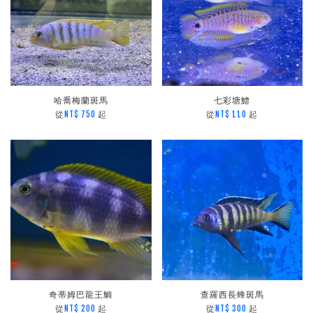
哈喬梅蘭斑馬
七彩塘鱧
從
起
從
起
NT$ 750
NT$ 110
奇蒂姆巴龍王鯛
查羅西長蜂斑馬
從
起
從
起
NT$ 200
NT$ 300