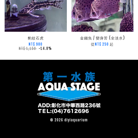
豹紋石虎
金錢魚 / 變身苦 (全淡水)
從
起
NT$ 980
NT$ 250
NT$ 1,150
-14.8%
© 2026 diyiaquarium