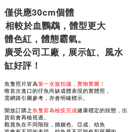
僅供應30cm個體
相較於血鸚鵡，體型更大
體色紅，體態霸氣。
廣受公司工廠，展示缸、風水
缸好評！
魚隻照片皆為
第一水族拍攝，實物實圖！
唯首次進口的仔魚尚缺成體表現的實體照，
需網路引圖參考，亦會明確標示。
開放訂購之
魚隻皆為檢疫完成
健康穩定的狀態，出
貨前會再檢視過。
觀賞魚在不同階段，婚姻色、亞成、幼魚
皆會有不同的表現，幼魚是不可能色彩斑斕的。