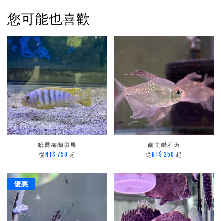
您可能也喜歡
哈喬梅蘭斑馬
南美鑽石燈
從
起
從
起
NT$ 750
NT$ 250
優惠