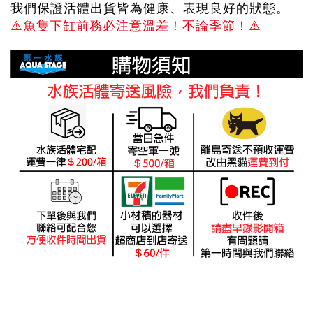
我們保證活體出貨皆為健康、表現良好的狀態。
⚠️
魚隻下缸前務必注意溫差！不論季節！
⚠️