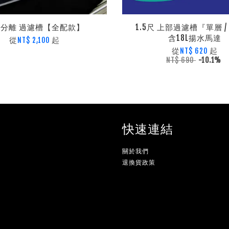
分離 過濾槽【全配款】
1.5尺 上部過濾槽『單層 /
含18L揚水馬達
從
起
NT$ 2,100
從
起
NT$ 620
NT$ 690
-10.1%
快速連結
關於我們
退換貨政策