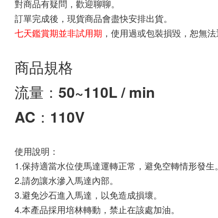
對商品有疑問，歡迎聊聊。
訂單完成後，現貨商品會盡快安排出貨。
七天鑑賞期並非試用期
，使用過或包裝損毀，恕無法
商品規格
流量：50~110L / min
AC：110V
使用說明：
1.保持適當水位使馬達運轉正常，避免空轉情形發生
2.請勿讓水滲入馬達內部。
3.避免沙石進入馬達，以免造成損壞。
4.本產品採用培林轉動，禁止在該處加油。