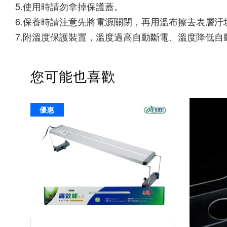
5.使用時請勿拿掉保護蓋。
6.保養時請注意先將電源關閉，再用溫布擦去表層
7.附溫度保護裝置，溫度過高自動斷電、溫度降低自
您可能也喜歡
優惠