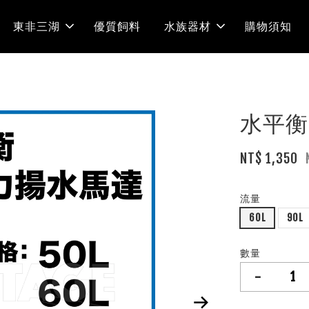
東非三湖
優質飼料
水族器材
購物須知
水平衡
NT$ 1,350
流量
60L
90L
數量
-