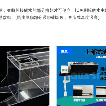
汙垢，並將其接觸水的部分擦乾才可倒立，以免剩餘的水由
動啟動。(馬達風扇部分過髒或斷裂，會造成溫度過高）
優惠