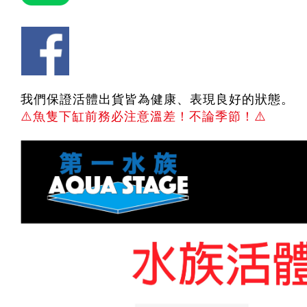
我們保證活體出貨皆為健康、表現良好的狀態。
⚠️
魚隻下缸前務必注意溫差！不論季節！
⚠️