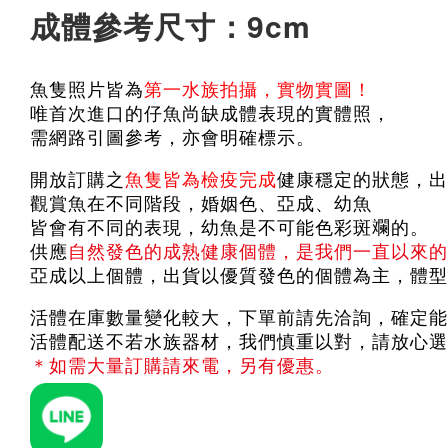
成體參考尺寸：9cm
魚隻照片皆為
第一水族拍攝，實物實圖！
唯首次進口的仔魚尚缺成體表現的實體照，
需網路引圖參考，亦會明確標示。
開放訂購之
魚隻皆為檢疫完成
健康穩定的狀態，出
觀賞魚在不同階段，婚姻色、亞成、幼魚
皆會有不同的表現，幼魚是不可能色彩斑斕的。
供應
自然發色的成熟健康個體，是我們一直以來的
亞成以上個體，出貨以優質發色的個體為主，體型
活體在庫數量變化較大，下單前請先洽詢，確定能
活體配送不若水族器材，我們慎重以對，請放心選
＊如需大量訂購請來電，另有優惠。