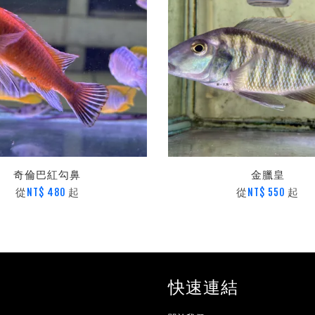
奇倫巴紅勾鼻
金臘皇
從
起
從
起
NT$ 480
NT$ 550
快速連結