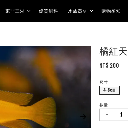
東非三湖
優質飼料
水族器材
購物須知
橘紅天
NT$ 200
尺寸
4-5cm
數量
-