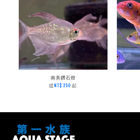
南美鑽石燈
從
起
NT$ 250