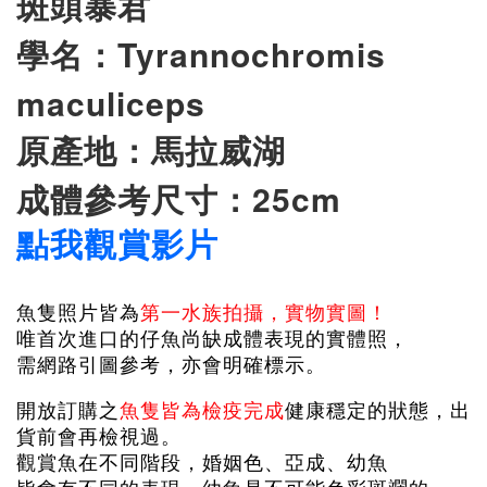
斑頭暴君
學名：
Tyrannochromis
maculiceps
原產地：馬拉威湖
成體參考尺寸：25cm
點我觀賞影片
魚隻照片皆為
第一水族拍攝，實物實圖！
唯首次進口的仔魚尚缺成體表現的實體照，
需網路引圖參考，亦會明確標示。
開放訂購之
魚隻皆為檢疫完成
健康穩定的狀態，出
貨前會再檢視過。
觀賞魚在不同階段，婚姻色、亞成、幼魚