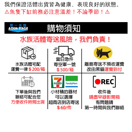
我們保證活體出貨皆為健康、表現良好的狀態。
⚠️
魚隻下缸前務必注意溫差！不論季節！
⚠️