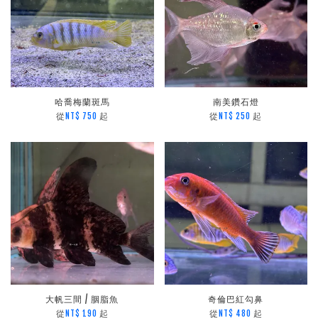
哈喬梅蘭斑馬
南美鑽石燈
從
起
從
起
NT$ 750
NT$ 250
大帆三間 / 胭脂魚
奇倫巴紅勾鼻
從
起
從
起
NT$ 190
NT$ 480