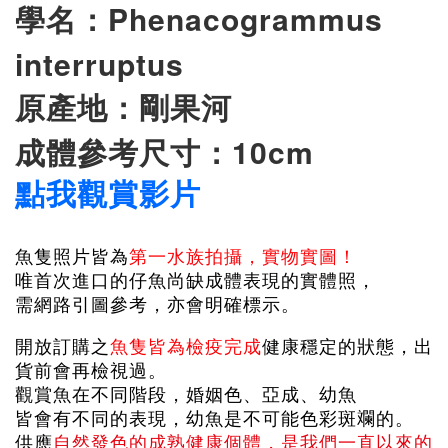
學名：
Phenacogrammus
interruptus
原產地：剛果河
成體參考尺寸：10cm
點我觀賞影片
魚隻照片皆為
第一水族拍攝，實物實圖！
唯首次進口的仔魚尚缺成體表現的實體照，
需網路引圖參考，亦會明確標示。
開放訂購之
魚隻皆為檢疫完成
健康穩定的狀態，出
貨前會再檢視過。
觀賞魚在不同階段，婚姻色、亞成、幼魚
皆會有不同的表現，幼魚是不可能色彩斑斕的。
供應
自然發色的成熟健康個體，是我們一直以來的