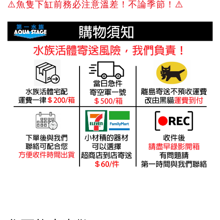
⚠️
魚隻下缸前務必注意溫差！不論季節！
⚠️