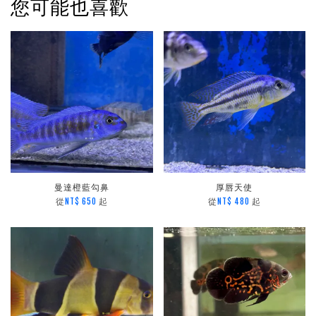
您可能也喜歡
曼達橙藍勾鼻
厚唇天使
從
起
從
起
NT$ 650
NT$ 480