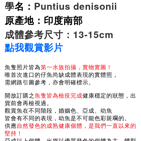
學
名：
Puntius denisonii
原產地：印度南部
成體參考尺寸：13-15cm
點我觀賞影片
魚隻照片皆為
第一水族拍攝，實物實圖！
唯首次進口的仔魚尚缺成體表現的實體照，
需網路引圖參考，亦會明確標示。
開放訂購之
魚隻皆為檢疫完成
健康穩定的狀態，出
貨前會再檢視過。
觀賞魚在不同階段，婚姻色、亞成、幼魚
皆會有不同的表現，幼魚是不可能色彩斑斕的。
供應
自然發色的成熟健康個體，是我們一直以來的
堅持！