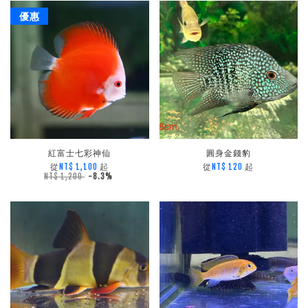
優惠
紅富士七彩神仙
圓身金錢豹
從
起
從
起
NT$ 1,100
NT$ 120
NT$ 1,200
-8.3%