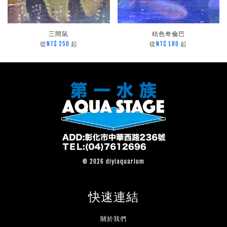
三間鼠
桔色奇倫巴
從
起
從
起
NT$ 250
NT$ 180
© 2026 diyiaquarium
快速連結
關於我們