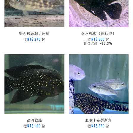
獅面猴頭鯛 / 達摩
銀河戰艦【細點型】
從
起
從
起
NT$ 270
NT$ 650
NT$ 750
-13.3%
銀河戰艦
血喉 / 布勞斯齊
從
起
從
起
NT$ 100
NT$ 380